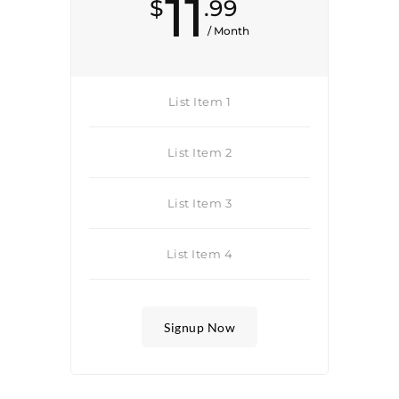
11
$
.99
/ Month
List Item 1
List Item 2
List Item 3
List Item 4
Signup Now