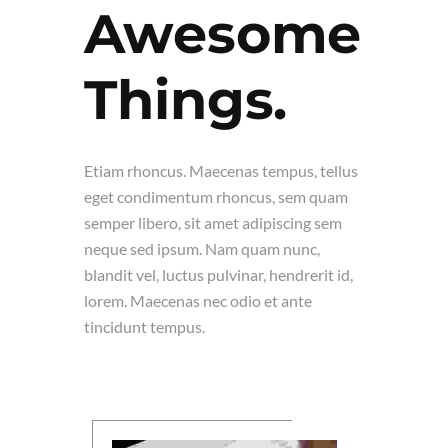
Awesome
Things.
Etiam rhoncus. Maecenas tempus, tellus
eget condimentum rhoncus, sem quam
semper libero, sit amet adipiscing sem
neque sed ipsum. Nam quam nunc,
blandit vel, luctus pulvinar, hendrerit id,
lorem. Maecenas nec odio et ante
tincidunt tempus.