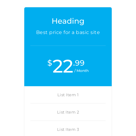
Heading
Best price for a basic site
22
$
.99
/ Month
List Item 1
List Item 2
List Item 3