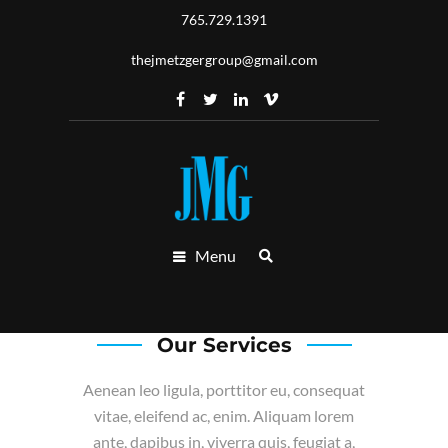
765.729.1391
thejmetzgergroup@gmail.com
Menu
Our Services
Aenean leo ligula, porttitor eu, consequat
vitae, eleifend ac, enim. Aliquam lorem
ante, dapibus in, viverra quis, feugiat a,