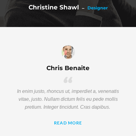
Christine Shawl
Designer
Chris Benaite
In enim justo, rhoncus ut, imperdiet a, venenatis
vitae, justo. Nullam dictum felis eu pede mollis
pretium. Integer tincidunt. Cras dapibus.
READ MORE