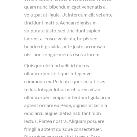
quam nunc, bibendum eget venenatis a,
volutpat at ligula. Ut interdum elit vel ante
tincidunt mattis. Aenean dignissim
vulputate justo, sed tincidunt sapien
laoreet a. Fusce vehicula, turpis sed
hendrerit gravida, ante justo accumsan
nisi, non congue metus risus a lorem.
Quisque eleifend velit id metus
ullamcorper tristique. Integer vel
commodo ex. Pellentesque sed ultrices
tellus. Integer lobortis et lorem vitae
ullamcorper Tempus interdum ligula proin
aptent ornare eu Pede, dignissim lacinia
odio arcu augue platea habitant nibh
lectus. Platea nostra. Aliquam posuere
fringilla aptent quisque consectetuer.
Bibendum et amet. Nisl. Luctus. Eros