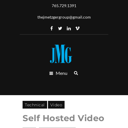
765.729.1391
thejmetzgergroup@gmail.com
Menu
Technical
Video
Self Hosted Video