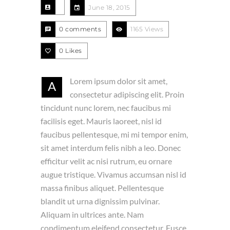
June 18, 2015
0 comments
1165 Views
0
Likes
Lorem ipsum dolor sit amet,
A
consectetur adipiscing elit. Proin
tincidunt nunc lorem, nec faucibus mi
facilisis eget. Mauris laoreet, nisl id
faucibus pellentesque, mi mi tempor enim,
sit amet interdum felis nibh a leo. Donec
efficitur velit ac nisi rutrum, eu ornare
augue tristique. Vivamus accumsan nisl id
massa finibus aliquet. Pellentesque
blandit ut urna dignissim pulvinar.
Aliquam in ultrices ante. Nam
condimentum eleifend consectetur. Fusce