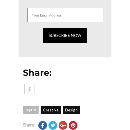
Share:
Tag List
Creative
Design
Share: