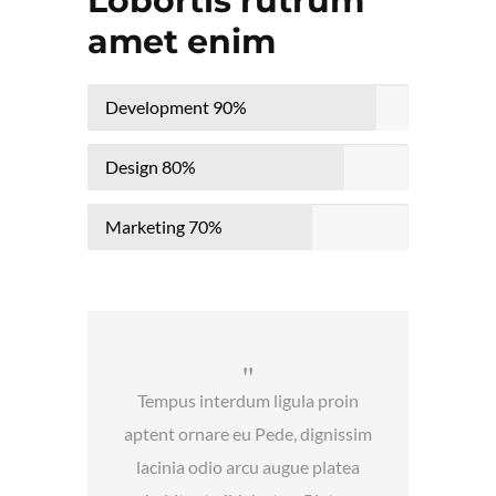
Lobortis rutrum
amet enim
Development
90%
Design
80%
Marketing
70%
Tempus interdum ligula proin
aptent ornare eu Pede, dignissim
lacinia odio arcu augue platea